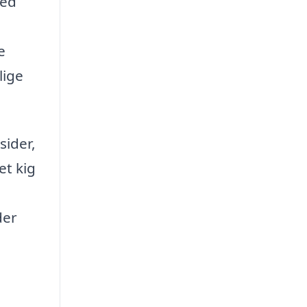
med
e
lige
sider,
et kig
der