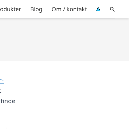
rodukter
Blog
Om / kontakt
r-
t
 finde